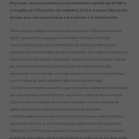
Portugal, representando um investimento global de 50 M€ e
a criação de 170 postos de trabalho. Esta é a maior fábrica do
grupo, que marca presença em 9 países e 3 continentes.
Neste projecto, destaca-se na área de produção a malha estrutural de
25x33, que permitiu que apenas existissem 9 pilares interiores,
maximizando a área útil e a eliminação de obstáculos estruturais,
potenciando a flexibilidade do layout industrial. De modo a enquadrar as
redes técnicas de suporte à produção, assim como um inovador sistema
de recolha e transporte para reutilização de matéria-prima não
aproveitada, foi construída uma rede de galerias técnicas subterrâneas
com 7 metros de profundidade e 680 metros de extensão.
A eficiência energética assumiu lugar primordial, destacando-se soluções
ao nível dos isolamentos térmicos e acústicos, sistemas de iluminação
LED e zenital. A unidade foi também equipada com um sistema de
gestão de resíduos e estação de tratamento de efluentes.
O edifício desenvolve-se em 3 áreas funcionais: social e administrativa,
produtiva e técnica. A zona de produção subdivide-se em duas áreas
(9.000m2 e 12.000m2) que operam funcionalmente num único espaço,
enquanto que o bloco social e administrativo organiza-se em duas áreas