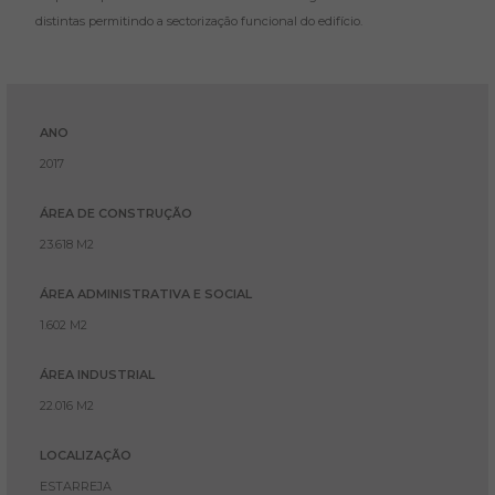
distintas permitindo a sectorização funcional do edifício.
ANO
2017
ÁREA DE CONSTRUÇÃO
23.618 M2
ÁREA ADMINISTRATIVA E SOCIAL
1.602 M2
ÁREA INDUSTRIAL
22.016 M2
LOCALIZAÇÃO
ESTARREJA