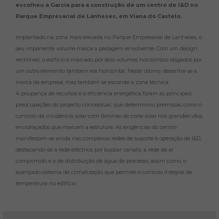
escolheu a Garcia para a construção de um centro de I&D no
Parque Empresarial de Lanheses, em Viana do Castelo.
Implantado na zona mais elevada no Parque Empresarial de Lanheses, o
seu imponente volume marca a paisagem envolvente. Com um design
rectilíneo, o edifício é marcado por dois volumes horizontais rasgados por
um outro elemento também ele horizontal. Neste último, desenha-se a
marca da empresa, mas também se esconde a zona técnica
A poupança de recursos e a eficiência energética foram as principais
preocupações do projecto conceptual, que determinou premissas como o
controlo da incidência solar com lâminas de corte solar nos grandes vãos
envidraçados que marcam a estrutura. As exigências do centro
manifestam-se ainda nas complexas redes de suporte à operação de I&D,
destacando-se a rede eléctrica por busbar canalis, a rede de ar
comprimido e a de distribuição de água de processo, assim como, o
avançado sistema de climatização que permite o controlo integral de
temperatura no edifício.