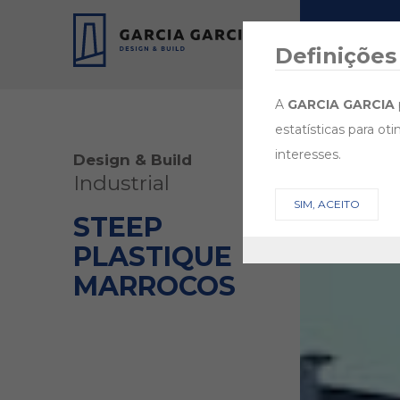
EMPRESA
Definições
A
GARCIA GARCIA
estatísticas para ot
interesses.
Design & Build
Industrial
SIM, ACEITO
STEEP
PLASTIQUE
MARROCOS