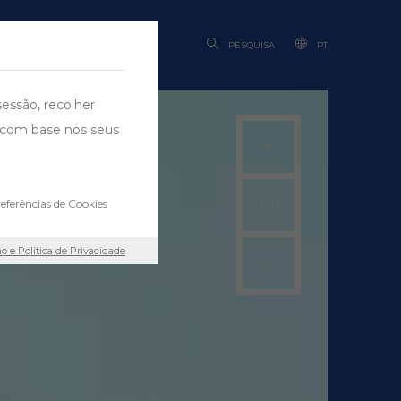
BILIDADE
PESQUISA
PT
sessão, recolher
ng com base nos seus
eferências de Cookies
1
/
10
ão e Política de Privacidade