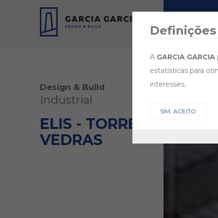
EMPRESA
Definições
A
GARCIA GARCIA
estatísticas para ot
interesses.
Design & Build
Industrial
SIM, ACEITO
ELIS - TORRES
VEDRAS