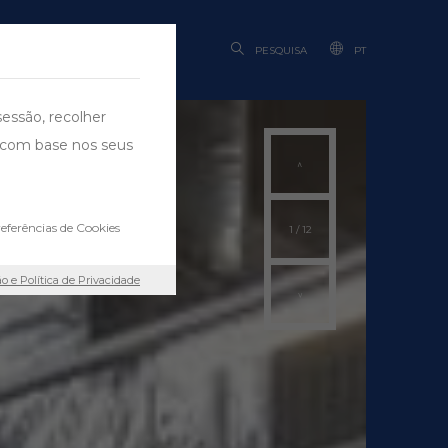
BILIDADE
PESQUISA
PT
sessão, recolher
ng com base nos seus
eferências de Cookies
1
/
12
ão e Política de Privacidade