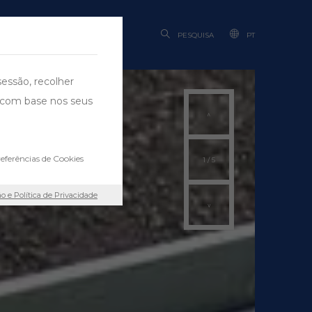
BILIDADE
PESQUISA
PT
sessão, recolher
ng com base nos seus
eferências de Cookies
1
/
5
ão e Política de Privacidade