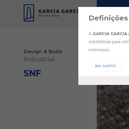
EMPRESA
Definições
A
GARCIA GARCIA
estatísticas para ot
interesses.
Design & Build
Industrial
SIM, ACEITO
SNF