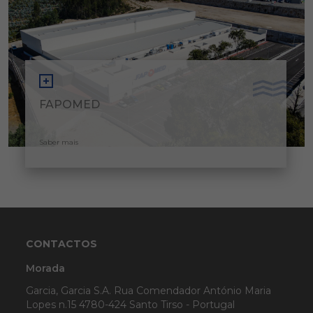
FAPOMED
Saber mais
CONTACTOS
Morada
Garcia, Garcia S.A. Rua Comendador António Maria
Lopes n.15 4780-424 Santo Tirso - Portugal