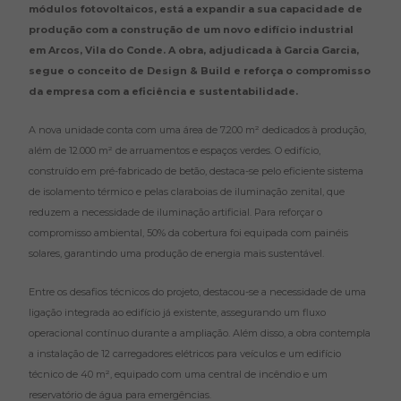
módulos fotovoltaicos, está a expandir a sua capacidade de
produção com a construção de um novo edifício industrial
em Arcos, Vila do Conde. A obra, adjudicada à Garcia Garcia,
segue o conceito de Design & Build e reforça o compromisso
da empresa com a eficiência e sustentabilidade.
A nova unidade conta com uma área de 7.200 m² dedicados à produção,
além de 12.000 m² de arruamentos e espaços verdes. O edifício,
construído em pré-fabricado de betão, destaca-se pelo eficiente sistema
de isolamento térmico e pelas claraboias de iluminação zenital, que
reduzem a necessidade de iluminação artificial. Para reforçar o
compromisso ambiental, 50% da cobertura foi equipada com painéis
solares, garantindo uma produção de energia mais sustentável.
Entre os desafios técnicos do projeto, destacou-se a necessidade de uma
ligação integrada ao edifício já existente, assegurando um fluxo
operacional contínuo durante a ampliação. Além disso, a obra contempla
a instalação de 12 carregadores elétricos para veículos e um edifício
técnico de 40 m², equipado com uma central de incêndio e um
reservatório de água para emergências.