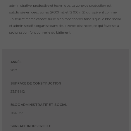
administrative, productive et technique. La zone de production est
subdivisée en deux zones (9 000 m2 et 12 000 m2) qui opèrent comme
un seul et même espace sur le plan fonctionnel, tandis que le bloc social
et administratif s'organise dans deux zones distinctes, ce qui favorise la
sectorisation fonctionnelle du bâtiment.
ANNÉE
2017
SURFACE DE CONSTRUCTION
23.618 M2
BLOC ADMINISTRATIF ET SOCIAL
1.602 M2
SURFACE INDUSTRIELLE