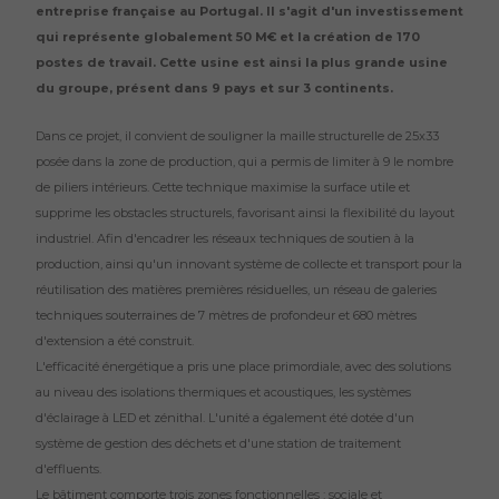
entreprise française au Portugal. Il s'agit d'un investissement
qui représente globalement 50 M€ et la création de 170
postes de travail. Cette usine est ainsi la plus grande usine
du groupe, présent dans 9 pays et sur 3 continents.
Dans ce projet, il convient de souligner la maille structurelle de 25x33
posée dans la zone de production, qui a permis de limiter à 9 le nombre
de piliers intérieurs. Cette technique maximise la surface utile et
supprime les obstacles structurels, favorisant ainsi la flexibilité du layout
industriel. Afin d'encadrer les réseaux techniques de soutien à la
production, ainsi qu'un innovant système de collecte et transport pour la
réutilisation des matières premières résiduelles, un réseau de galeries
techniques souterraines de 7 mètres de profondeur et 680 mètres
d'extension a été construit.
L'efficacité énergétique a pris une place primordiale, avec des solutions
au niveau des isolations thermiques et acoustiques, les systèmes
d'éclairage à LED et zénithal. L'unité a également été dotée d'un
système de gestion des déchets et d'une station de traitement
d'effluents.
Le bâtiment comporte trois zones fonctionnelles : sociale et