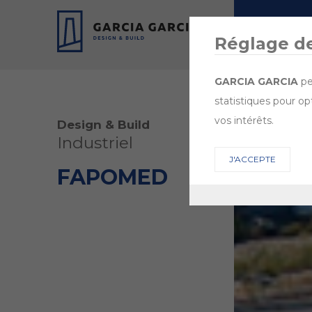
ENTREPRISE
Réglage d
GARCIA GARCIA
pe
statistiques pour op
vos intérêts.
Design & Build
Industriel
J'ACCEPTE
FAPOMED