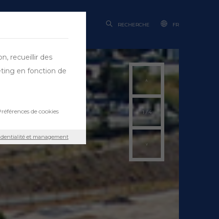
RECHERCHE
FR
, recueillir des
eting en fonction de
références de cookies
1
/
4
fidentialité et management