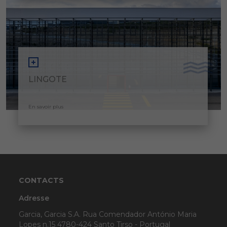
LINGOTE
En savoir plus
CONTACTS
Adresse
Garcia, Garcia S.A. Rua Comendador António Maria
Lopes n.15 4780-424 Santo Tirso - Portugal