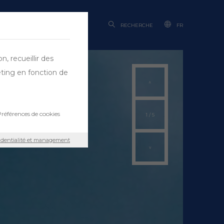
RECHERCHE
FR
, recueillir des
eting en fonction de
références de cookies
1
/
5
fidentialité et management