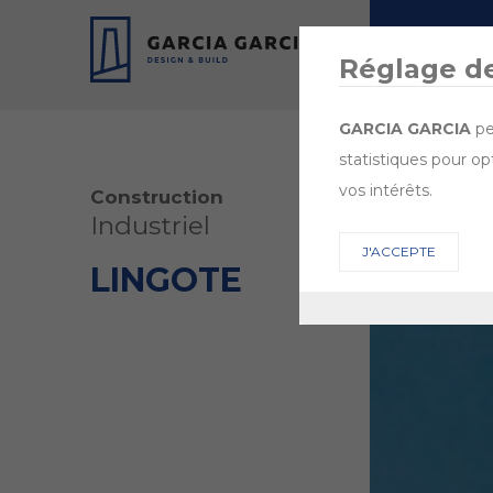
ENTREPRISE
Réglage d
GARCIA GARCIA
pe
statistiques pour op
vos intérêts.
Construction
Industriel
J'ACCEPTE
LINGOTE