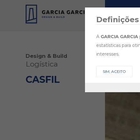
EMPRESA
Definições
A
GARCIA GARCIA
estatísticas para ot
interesses.
Design & Build
Logística
SIM, ACEITO
CASFIL