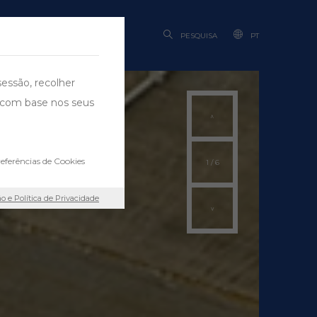
BILIDADE
PESQUISA
PT
sessão, recolher
ng com base nos seus
eferências de Cookies
1
/
6
ão e Política de Privacidade