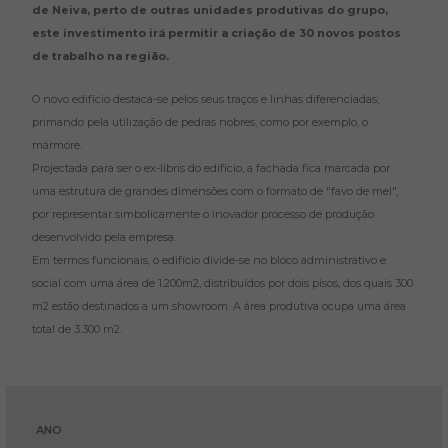
de Neiva, perto de outras unidades produtivas do grupo,
este investimento irá permitir a criação de 30 novos postos
de trabalho na região.
O novo edifício destaca-se pelos seus traços e linhas diferenciadas,
primando pela utilização de pedras nobres, como por exemplo, o
mármore.
Projectada para ser o ex-libris do edifício, a fachada fica marcada por
uma estrutura de grandes dimensões com o formato de "favo de mel",
por representar simbolicamente o inovador processo de produção
desenvolvido pela empresa.
Em termos funcionais, o edifício divide-se no bloco administrativo e
social com uma área de 1.200m2, distribuídos por dois pisos, dos quais 300
m2 estão destinados a um showroom. A área produtiva ocupa uma área
total de 3.300 m2.
ANO