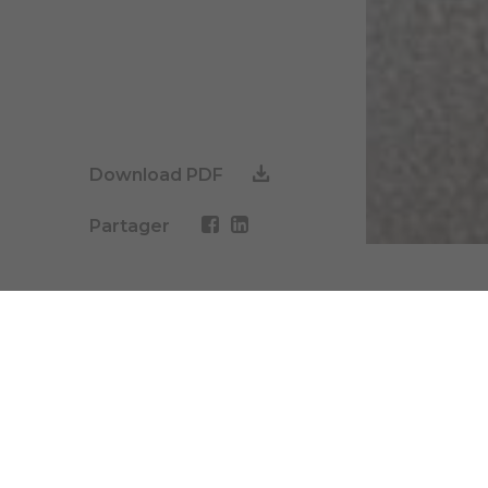
Download PDF
Partager
Garcia Garcia développe le Couros Residen
référence situé dans le quartier de Cour