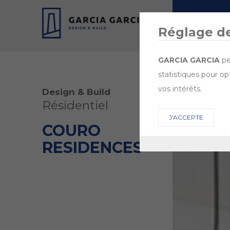
ENTREPRISE
Réglage d
GARCIA GARCIA
pe
statistiques pour op
vos intérêts.
Design & Build
Résidentiel
J'ACCEPTE
COURO
RESIDENCES