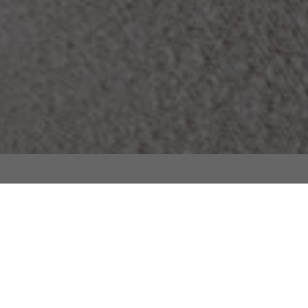
ces, un projet résidentiel de
os, au cœur de Guimarães,