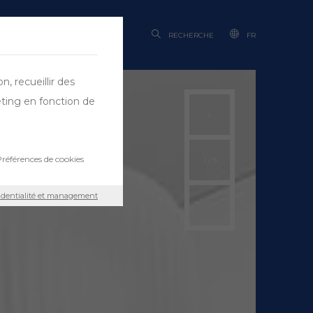
RECHERCHE
FR
, recueillir des
eting en fonction de
références de cookies
1
/
9
fidentialité et management